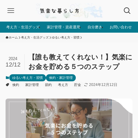
考え方・生活グッズ
家計管理・資産運用
自分磨き
お問い合わせ
ホーム
考え方・生活グッズ
ゆるい考え方・習慣
【誰も教えてくれない！】気楽に
2024
12/12
お金を貯める５つのステップ
ゆるい考え方・習慣
倹約・家計管理
2024年12月12日
倹約
家計管理
節約
考え方
貯金