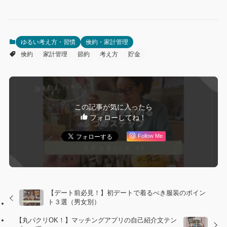
ゆるい考え方・習慣
倹約・家計管理
倹約
家計管理
節約
考え方
貯金
この記事が気に入ったら
フォローしてね！
Follow Me
【デート前必見！】初デートで着るべき服装のポイン
ト３選（男女別）
【丸パクリOK！】マッチングアプリの自己紹介文テン