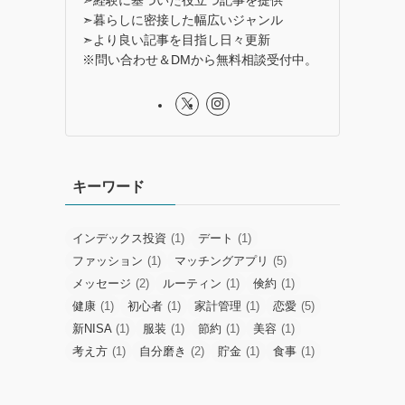
➣暮らしに密接した幅広いジャンル
➣より良い記事を目指し日々更新
※問い合わせ＆DMから無料相談受付中。
キーワード
インデックス投資
(1)
デート
(1)
ファッション
(1)
マッチングアプリ
(5)
メッセージ
(2)
ルーティン
(1)
倹約
(1)
健康
(1)
初心者
(1)
家計管理
(1)
恋愛
(5)
新NISA
(1)
服装
(1)
節約
(1)
美容
(1)
考え方
(1)
自分磨き
(2)
貯金
(1)
食事
(1)