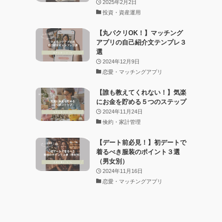
2025年2月2日
投資・資産運用
【丸パクリOK！】マッチング
アプリの自己紹介文テンプレ３
選
2024年12月9日
恋愛・マッチングアプリ
【誰も教えてくれない！】気楽
にお金を貯める５つのステップ
2024年11月24日
倹約・家計管理
【デート前必見！】初デートで
着るべき服装のポイント３選
（男女別）
2024年11月16日
恋愛・マッチングアプリ