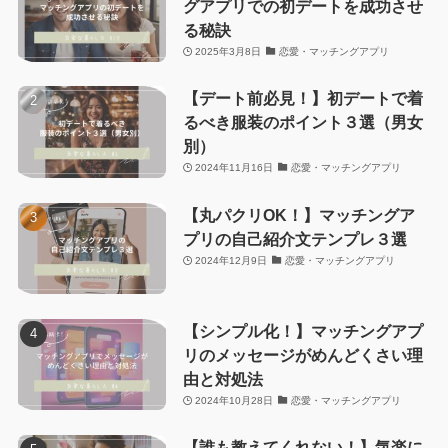
グアプリでの初デートを成功させ
る秘訣
2025年3月8日
恋愛・マッチングアプリ
【デート前必見！】初デートで着
るべき服装のポイント３選（男女
別）
2024年11月16日
恋愛・マッチングアプリ
【丸パクリOK！】マッチングア
プリの自己紹介文テンプレ３選
2024年12月9日
恋愛・マッチングアプリ
【シンプル化！】マッチングアプ
リのメッセージがめんどくさい理
由と対処法
2024年10月28日
恋愛・マッチングアプリ
【誰も教えてくれない！】気楽に