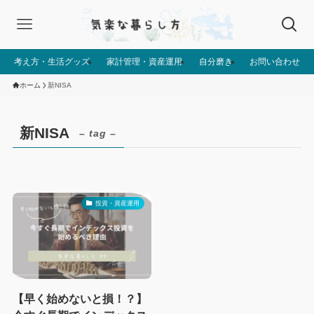
考え方・生活グッズ
家計管理・資産運用
自分磨き
お問い合わせ
ホーム
新NISA
新NISA
– tag –
投資・資産運用
【早く始めないと損！？】