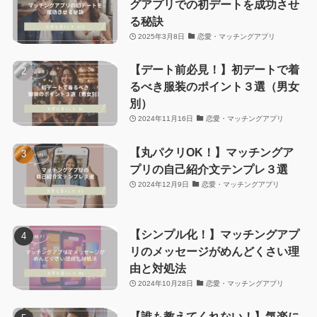
グアプリでの初デートを成功させ
る秘訣
2025年3月8日
恋愛・マッチングアプリ
【デート前必見！】初デートで着
るべき服装のポイント３選（男女
別）
2024年11月16日
恋愛・マッチングアプリ
【丸パクリOK！】マッチングア
プリの自己紹介文テンプレ３選
2024年12月9日
恋愛・マッチングアプリ
【シンプル化！】マッチングアプ
リのメッセージがめんどくさい理
由と対処法
2024年10月28日
恋愛・マッチングアプリ
【誰も教えてくれない！】気楽に