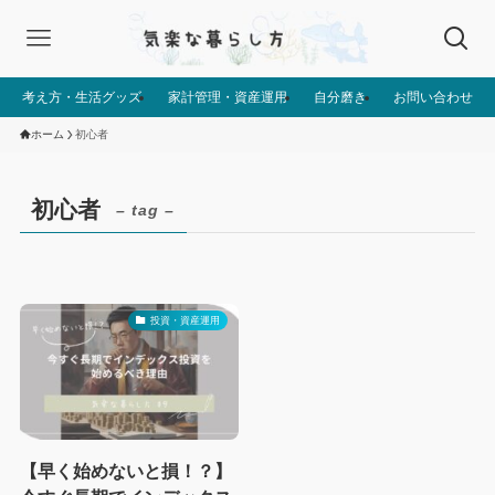
考え方・生活グッズ
家計管理・資産運用
自分磨き
お問い合わせ
ホーム
初心者
初心者
– tag –
投資・資産運用
【早く始めないと損！？】